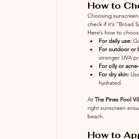
How to Ch
Choosing sunscreen i
check if it’s “Broad
Here’s how to choos
For daily use: 
Go
For outdoor or b
stronger UVA pr
For oily or acne
For dry skin:
 Us
hydrated.
At 
The Pines Pool Vi
right sunscreen ensur
beach.
How to Ap