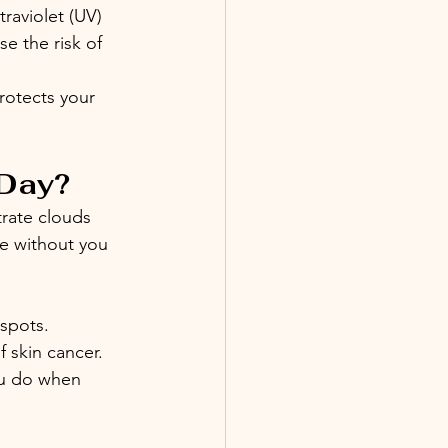
raviolet (UV) 
e the risk of 
protects your 
 Day?
rate clouds 
e without you 
 spots.
 skin cancer.
ou do when 