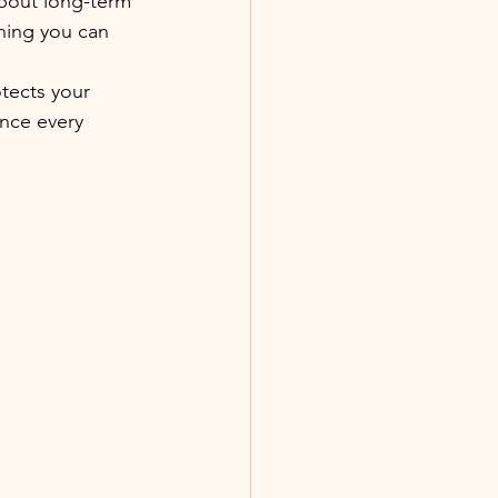
about long-term 
thing you can 
otects your 
ence every 