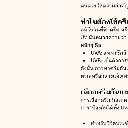
คนควรให้ความสำคัญเ
ทำไมต้องใช้คร
แม้ในวันที่ฟ้าครึ้ม
UV นั่นหมายความว่า ผ
หลักๆ คือ
UVA:
 แทรกซึมลึ
UVB:
 เป็นตัวกา
ดังนั้น การทาครีมกั
ทะเลหรือกลางแจ้งเท่า
เลือกครีมกันแ
การเลือกครีมกันแดดไม่
การ“ป้องกันได้ทั้ง 
สำหรับชีวิตประจ