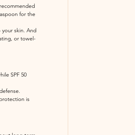
he recommended 
aspoon for the 
 your skin. And 
ting, or towel-
hile SPF 50 
 defense.
protection is 