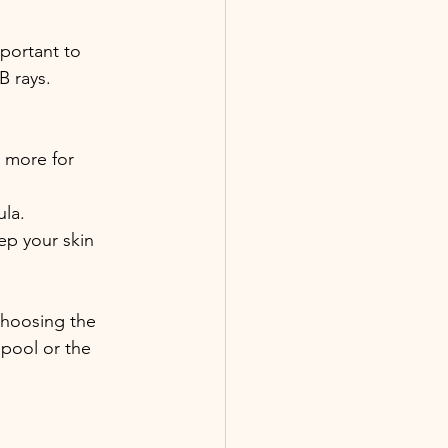
portant to 
B rays.
 more for 
la.
ep your skin 
choosing the 
 pool or the 