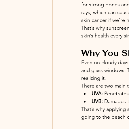
for strong bones and 
rays, which can caus
skin cancer if we’re n
That’s why sunscreen 
skin’s health every si
Why You S
Even on cloudy days 
and glass windows. 
realizing it.
There are two main t
UVA:
 Penetrates
UVB:
 Damages th
That’s why applying 
going to the beach 