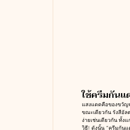
ใช้ครีมกันแ
แสงแดดคือของขวัญจาก
ขณะเดียวกัน รังสีอัล
ง่ายเช่นเดียวกัน ทั้
วิธี! ดังนั้น “ครีมก