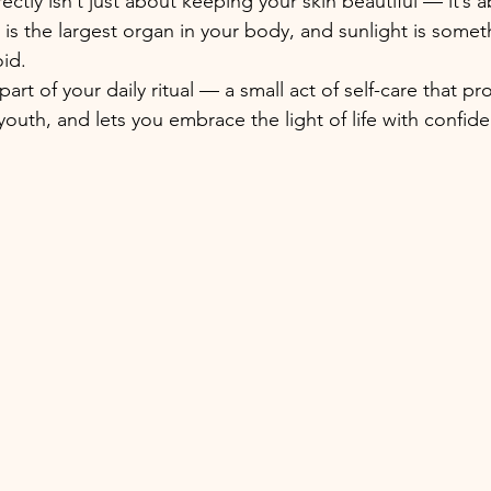
ctly isn’t just about keeping your skin beautiful — it’s 
n is the largest organ in your body, and sunlight is some
id.
rt of your daily ritual — a small act of self-care that pr
youth, and lets you embrace the light of life with confid