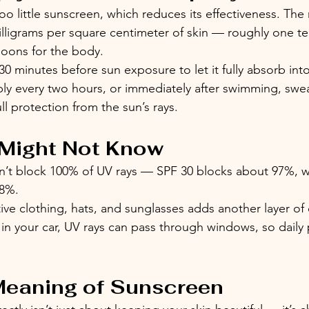
o little sunscreen, which reduces its effectiveness. T
lligrams per square centimeter of skin — roughly one te
poons for the body.
0 minutes before sun exposure to let it fully absorb into
ly every two hours, or immediately after swimming, swea
ull protection from the sun’s rays.
 Might Not Know
’t block 100% of UV rays — SPF 30 blocks about 97%, w
98%.
ve clothing, hats, and sunglasses adds another layer of
in your car, UV rays can pass through windows, so daily 
Meaning of Sunscreen