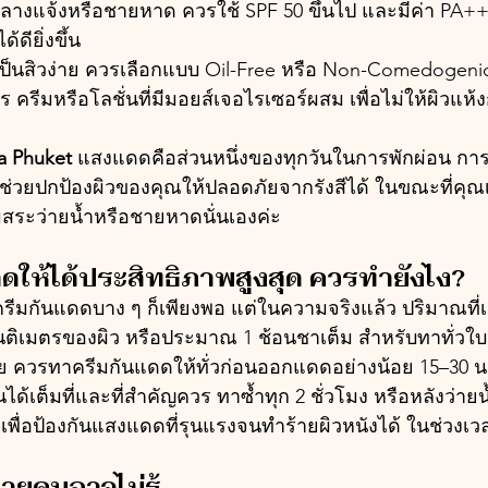
ลางแจ้งหรือชายหาด ควรใช้ SPF 50 ขึ้นไป และมีค่า PA++
้ดียิ่งขึ้น
เป็นสิวง่าย ควรเลือกแบบ Oil-Free หรือ Non-Comedogeni
ร ครีมหรือโลชั่นที่มีมอยส์เจอไรเซอร์ผสม เพื่อไม่ให้ผิวแห้งก
la Phuket
 แสงแดดคือส่วนหนึ่งของทุกวันในการพักผ่อน การ
่วยปกป้องผิวของคุณให้ปลอดภัยจากรังสีได้ ในขณะที่คุณเ
สระว่ายน้ำหรือชายหาดนั่นเองค่ะ
แดดให้ได้ประสิทธิภาพสูงสุด ควรทำยังไง?
ีมกันแดดบาง ๆ ก็เพียงพอ แต่ในความจริงแล้ว ปริมาณที่
นติเมตรของผิว หรือประมาณ 1 ช้อนชาเต็ม สำหรับทาทั่วใบ
าย ควรทาครีมกันแดดให้ทั่วก่อนออกแดดอย่างน้อย 15–30 นาที 
ด้เต็มที่และที่สำคัญควร ทาซ้ำทุก 2 ชั่วโมง หรือหลังว่ายน้
เพื่อป้องกันแสงแดดที่รุนแรงจนทำร้ายผิวหนังได้ ในช่วงเวล
ลายคนอาจไม่รู้