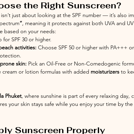
oose the Right Sunscreen?
sn’t just about looking at the SPF number — it’s also im
 Spectrum
”
, meaning it protects against both UVA and UV
e based on your needs:
 for SPF 30 or higher.
each activities:
 Choose SPF 50 or higher with PA+++ or
otection.
-prone skin:
 Pick an Oil-Free or Non-Comedogenic formu
e cream or lotion formulas with added 
moisturizers
 to ke
lla Phuket
, where sunshine is part of every relaxing day, 
es your skin stays safe while you enjoy your time by the
ply Sunscreen Properly