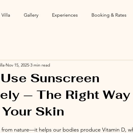
 Villa
Gallery
Experiences
Booking & Rates
lla
Nov 15, 2025
3 min read
 Use Sunscreen
vely — The Right Way
 Your Skin
ift from nature—it helps our bodies produce Vitamin D, wh