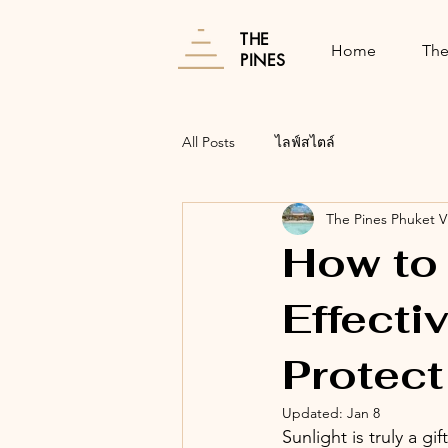
THE
Home
The
PINES
All Posts
ไลฟ์สไตล์
The Pines Phuket Vi
How to
Effecti
Protect
Updated:
Jan 8
Sunlight is truly a g