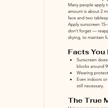
Many people apply to
amount is about 2 mi
face and two tables
Apply sunscreen 15–3
don’t forget — reapp
drying, to maintain f
Facts You
Sunscreen doesn
blocks around 
Wearing protecti
Even indoors or 
still necessary.
The True 