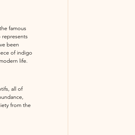
 the famous 
o represents 
ave been 
iece of indigo 
 modern life.
fs, all of 
abundance, 
iety from the 