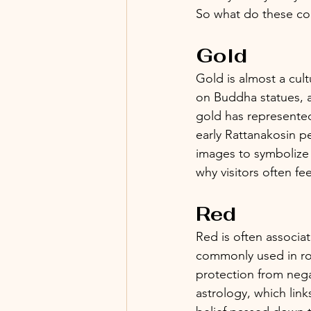
So what do these col
Gold
Gold is almost a cul
on Buddha statues, an
gold has represented
early Rattanakosin p
images to symbolize 
why visitors often fee
Red
Red is often associat
commonly used in roy
protection from negat
astrology, which lin