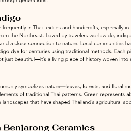
through generations.
ndigo
requently in Thai textiles and handicrafts, especially in
from the Northeast. Loved by travelers worldwide, indig
, and a close connection to nature. Local communities h
digo dye for centuries using traditional methods. Each p
ot just beautiful—it’s a living piece of history woven into
mmonly symbolizes nature—leaves, forests, and floral moti
elements of traditional Thai patterns. Green represents 
h landscapes that have shaped Thailand’s agricultural soc
n Benjarong Ceramics