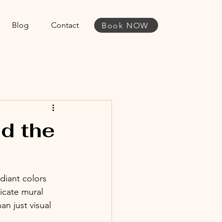
Blog
Contact
Book NOW
d the
adiant colors 
icate mural 
an just visual 