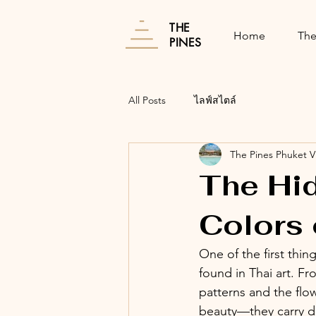
THE
Home
The
PINES
All Posts
ไลฟ์สไตล์
The Pines Phuket Vi
The Hi
Colors 
One of the first thing
found in Thai art. F
patterns and the flow
beauty—they carry dee