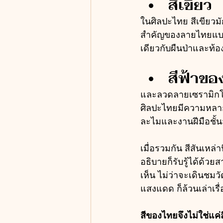
สีเขียว
ในศิลปะไทย สีเขียวม
สำคัญของลายไทยแบบ
เดียวกับผืนป่าและท้
สีฟ้าขอ
และลวดลายเซรามิกโบร
ศิลปะไทยมีความหลาก
ละไมและงานฝีมือชั้นส
เมื่อรวมกัน สีสันเหล
อธิบายก็รับรู้ได้ด้วย
เห็น ไม่ว่าจะเดินชมว
แสงแดด ก็ล้วนเล่าเร
สีของไทยจึงไม่ใช่แค่