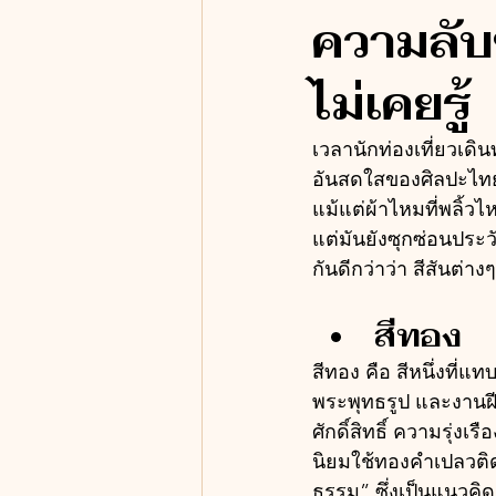
ความลับ
ไม่เคยรู้
เวลานักท่องเที่ยวเดิ
อันสดใสของศิลปะไทย
แม้แต่ผ้าไหมที่พลิ้
แต่มันยังซุกซ่อนประว
กันดีกว่าว่า สีสันต่า
สีทอง
สีทอง คือ สีหนึ่งที
พระพุทธรูป และงานฝี
ศักดิ์สิทธิ์ ความรุ่
นิยมใช้ทองคำเปลวติด
ธรรม” ซึ่งเป็นแนวคิด