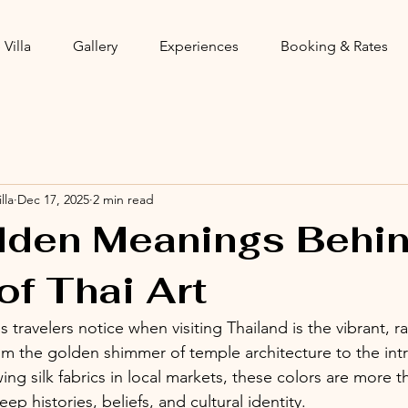
 Villa
Gallery
Experiences
Booking & Rates
lla
Dec 17, 2025
2 min read
dden Meanings Behin
of Thai Art
s travelers notice when visiting Thailand is the vibrant, r
rom the golden shimmer of temple architecture to the intr
ing silk fabrics in local markets, these colors are more th
p histories, beliefs, and cultural identity.