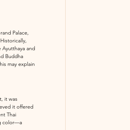
rand Palace, 
istorically, 
e Ayutthaya and 
and Buddha 
his may explain 
, it was 
ved it offered 
nt Thai 
ng color—a 