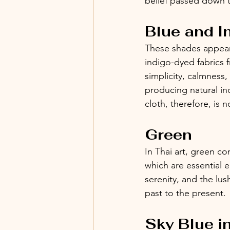
belief passed down 
Blue and I
These shades appear f
indigo-dyed fabrics 
simplicity, calmness
producing natural in
cloth, therefore, is n
Green
In Thai art, green co
which are essential 
serenity, and the lus
past to the present.
Sky Blue i