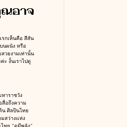
คุณอาจ
รกเห็นคือ สีสัน
บนผนัง หรือ
มสวยงามเท่านั้น 
่ะ งั้นเราไปดู
มหาราชวัง 
อสื่อถึงความ
ต้น ศิลปินไทย
ามสว่างแห่ง
ะไทย “ดูมีพลัง” 