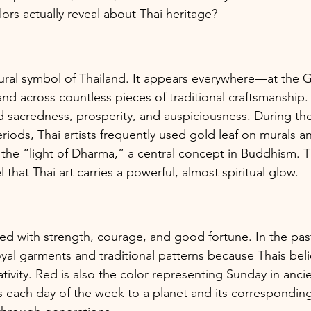
ors actually reveal about Thai heritage?
tural symbol of Thailand. It appears everywhere—at the G
d across countless pieces of traditional craftsmanship. H
 sacredness, prosperity, and auspiciousness. During th
eriods, Thai artists frequently used gold leaf on murals 
the “light of Dharma,” a central concept in Buddhism. T
l that Thai art carries a powerful, almost spiritual glow.
ed with strength, courage, and good fortune. In the past
al garments and traditional patterns because Thais belie
ivity. Red is also the color representing Sunday in ancie
ks each day of the week to a planet and its correspondi