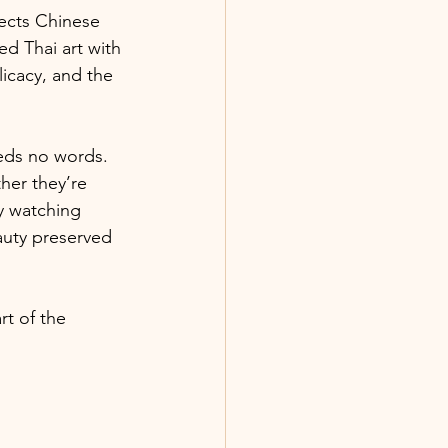
lects Chinese 
d Thai art with 
licacy, and the 
eds no words. 
ther they’re 
y watching 
eauty preserved 
rt of the 