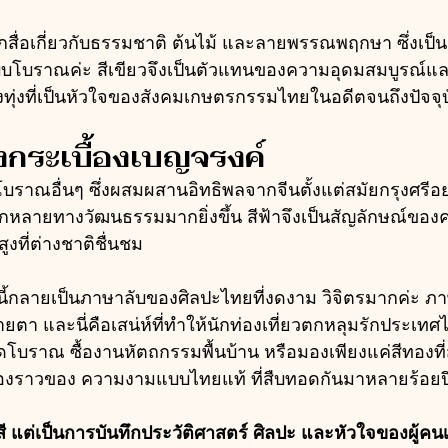
ักสื่อเกี่ยวกับธรรมชาติ ต้นไม้ และลายพรรณพฤกษา ซึ่งเป
โบราณค่ะ สีเขียวจึงเป็นตัวแทนของความอุดมสมบูรณ์แ
องทุ่งที่เป็นหัวใจของสังคมเกษตรกรรมไทยในอดีตจนถึงปัจจุ
งกระเบื้องเบญจรงค์
าณอื่นๆ ซึ่งผสมผสานอิทธิพลจากจีนตั้งแต่สมัยกรุงศรีอย
หลายทางวัฒนธรรมมากยิ่งขึ้น สีฟ้าจึงเป็นสัญลักษณ์ของ
ูงที่ต่างชาติชื่นชม
่านี้กลายเป็นภาษาลับของศิลปะไทยที่งดงาม วิจิตรมากค่ะ ภาษ
สายตา และนี่คือเสน่ห์ที่ทำให้นักท่องเที่ยวตกหลุมรักประเทศ
ัดโบราณ ซื้องานหัตถกรรมพื้นบ้าน หรือมองเพียงแค่สีทองที
ื่องราวของ ความงามแบบไทยแท้ ที่สืบทอดกันมาหลายร้อยปี
สี แต่เป็นการบันทึกประวัติศาสตร์ ศิลปะ และหัวใจของผู้คน