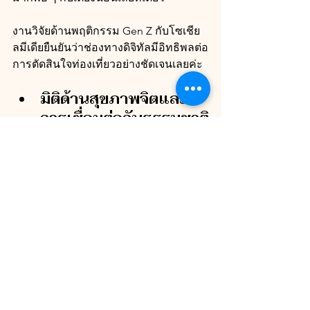
งานวิจัยด้านพฤติกรรม Gen Z กับโซเชีย
ลมีเดียยืนยันว่าช่องทางดิจิทัลมีอิทธิพลต่อ
การตัดสินใจท่องเที่ยวอย่างชัดเจนเลยค่ะ 
มิติด้านสุขภาพจิตและ
การเชื่อมต่อกับธรรมชาติ
ซึ่งหลายพูลวิลล่าอย่างเช่น The Pines 
Phuket ล้วนออกแบบแบบผสมผสานกับ
ธรรมชาติ (biophilic design) มีสวน แสง
ธรรมชาติ และสระน้ำส่วนตัว ซึ่งวิจัยด้าน
สุขภาพ ชี้ว่าการได้อยู่ใกล้ธรรมชาติช่วย
ลดความเครียดและเสริมความเป็นอยู่ที่ดี
ขึ้นให้ผู้คนได้ สิ่งนี้ตรงกับความต้องการ
พักผ่อนเชิงฟื้นฟูของคนรุ่นใหม่
สุดท้ายคือ ด้านเศรษฐกิจ
และการเดินทางแบบ