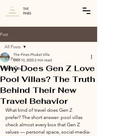
THE
PINES
Post
All Posts
The Pines Phuket Villa
All Posts
Dec 10, 2025
2 min read
Why Does Gen Z Love
ไลฟ์สไตล์
Pool Villas? The Truth
Behind Their New
Travel Behavior
What kind of travel does Gen Z 
prefer? The short answer: pool villas 
check almost every box that Gen Z 
values — personal space, social-media-