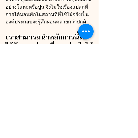
อย่างโลหะหรือปูน จึงไม่ใช่เรื่องแปลกที่
การได้นอนพักในสถานที่ที่ใช้ไม้จริงเป็น
องค์ประกอบจะรู้สึกผ่อนคลายกว่าปกติ
เราสามารถนำหลักการนี้ไป
ใช้กับการท่องเที่ยวอย่างไรได้
บ้างเอ่ย? 
ลองนึกภาพการพักผ่อนใน Phuket 
beachfront villas ที่ตกแต่งด้วยไม้จริงจาก
ท้องถิ่น  ระเบียงไม้ที่ทอดไปยังหาด พื้นไม้
โป๊ะแปะให้สัมผัสเท้าเปล่าได้สัมผัส หรือ
เฟอร์นิเจอร์ไม้ให้กลิ่นธรรมชาติ เหล่านี้
ช่วยสร้างประสบการณ์ที่ “เชื่อม” นักเดิน
ทางกับทะเลและป่าในเวลาเดียวกันได้ 
ทำให้การพักผ่อนมีมิติด้านสุขภาพจิตเพิ่ม
ขึ้น ไม่ใช่แค่วิวสวยเพียงอย่างเดียว จึงเป็น
เหตุผลว่าทำไมหลายวิลล่า The Pines ใช้
ไม้จริงในการตกแต่งเพื่อเพิ่มความอบอุ่น