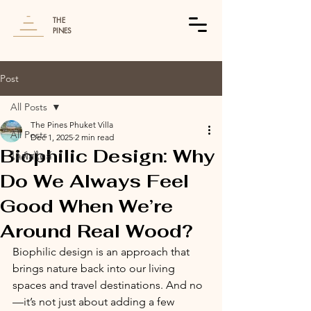
THE
PINES
Post
All Posts
The Pines Phuket Villa
All Posts
Dec 1, 2025
2 min read
Biophilic Design: Why
ไลฟ์สไตล์
Do We Always Feel
Good When We’re
Around Real Wood?
Biophilic design is an approach that 
brings nature back into our living 
spaces and travel destinations. And no
—it’s not just about adding a few 